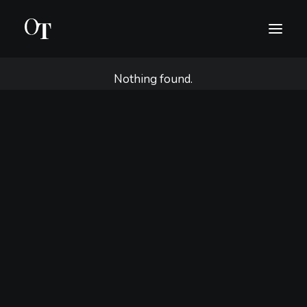
Nothing found.
INTRO
BIO
KONSERTIT
MEDIA
OTA YHTEYTTÄ
ENGLISH