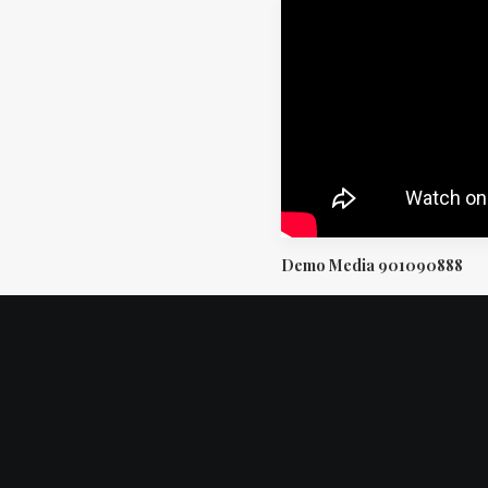
Demo Media 901090888