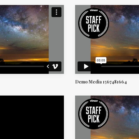
Demo Media 1567481664